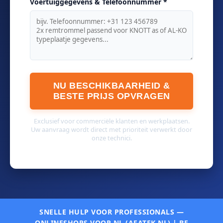
Voertuiggegevens & Telefoonnummer *
NU BESCHIKBAARHEID &
BESTE PRIJS OPVRAGEN
Exclusief voor commerciële klanten en werkplaatsen.
Uw aanvraag wordt direct met prioriteit verwerkt door
onze technici.
SNELLE HULP VOOR PROFESSIONALS —
ONLINESHOPS VOOR NL (AFATEK.NL) | BE